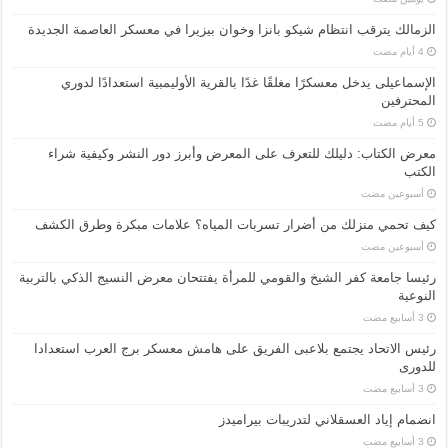
الزمالك يترقب انتظام شيكو بانزا وخوان بيزيرا في معسكر العاصمة الجديدة
الإسماعیلی یدخل معسكرًا مغلقًا غدًا بالقرية الأوليمبية استعدادًا لدوري
المحترفين
معرض الكتاب: دليلك للتعرف على المعرض وأبرز دور النشر وكيفية شراء
الكتب
‏أسبوعين مضت
كيف تحمي منزلك من أضرار تسربات المياه؟ علامات مبكرة وطرق الكشف
‏أسبوعين مضت
رئيسا جامعة كفر الشيخ والقومي للمرأة يفتتحان معرض النسيج الذكي بالتربية
النوعية
رئيس الاتحاد يجتمع بلاعبى الفريق على هامش معسكر برج العرب استعدادا
للدورى
انضمام إياد العسقلاني لتدريبات بيراميدز