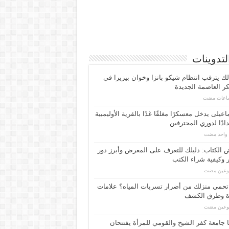
لتدوينات
لك يترقب انتظام شيكو بانزا وخوان بيزيرا في
 العاصمة الجديدة
اعیلی یدخل معسكرًا مغلقًا غدًا بالقرية الأوليمبية
ادًا لدوري المحترفين
م واحد مضت
الكتاب: دليلك للتعرف على المعرض وأبرز دور
 وكيفية شراء الكتب
بوعين مضت
حمي منزلك من أضرار تسربات المياه؟ علامات
ة وطرق الكشف
بوعين مضت
 جامعة كفر الشيخ والقومي للمرأة يفتتحان