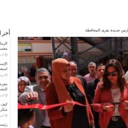
أخر ا
الزما
معسكر
الإسم
استعد
‏يو
معرض 
النشر
‏أس
كيف ت
مبكر
‏أس
رئيسا