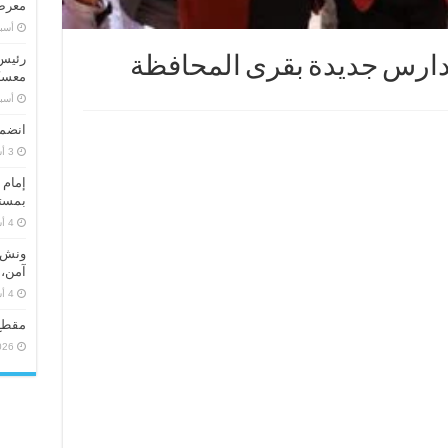
معرض 
‏أس
رئيس 
معسكر
‏أس
انضما
إمام 
بمستو
ونش ر
آمن، 
مقطع
026