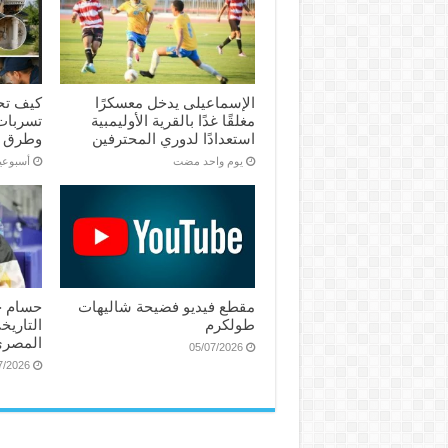
الإسماعیلی یدخل معسكرًا
كيف تح
مغلقًا غدًا بالقرية الأوليمبية
تسربات 
استعدادًا لدوري المحترفين
وطرق 
‏يوم واحد مضت
‏أسبوع
مقطع فيديو فضيحة شاليهات
حسام ح
طولكرم
التاريخ
المصري
05/07/2026
7/2026