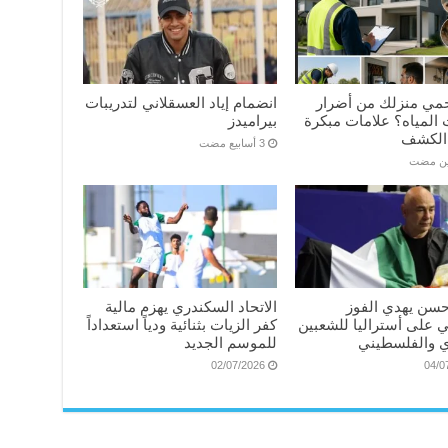
مي منزلك من أضرار
انضمام إياد العسقلاني لتدريبات
المياه؟ علامات مبكرة
بيراميدز
الكشف
ين مضت
سن يهدي الفوز
الاتحاد السكندري يهزم مالية
ي على أستراليا للشعبين
كفر الزيات بثنائية ودياً استعداداً
 والفلسطيني
للموسم الجديد
02/07/2026
04/0