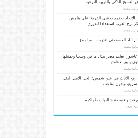
النسيج الذكي بالتربية النوعية
بوعين مضت
الاتحاد يجتمع بلاعبى الفريق على هامش
 برج العرب استعدادا للدورى
بوعين مضت
م إياد العسقلاني لتدريبات بيراميدز
عاشور: نعاهد مصر ببذل ما في وسعنا وتمثيلها
ى يليق بعظمتها
فع الأثاث في عين شمس: الحل الأمثل لنقل
سريع، وبدون متاعب
 فيديو فضيحة شاليهات طولكرم
05/07/2