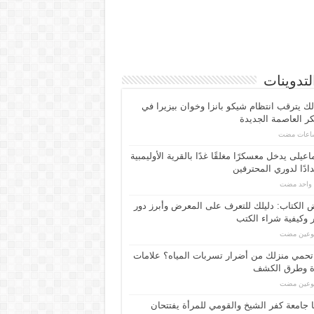
لتدوينات
لك يترقب انتظام شيكو بانزا وخوان بيزيرا في
 العاصمة الجديدة
اعیلی یدخل معسكرًا مغلقًا غدًا بالقرية الأوليمبية
ادًا لدوري المحترفين
م واحد مضت
الكتاب: دليلك للتعرف على المعرض وأبرز دور
 وكيفية شراء الكتب
بوعين مضت
حمي منزلك من أضرار تسربات المياه؟ علامات
ة وطرق الكشف
بوعين مضت
 جامعة كفر الشيخ والقومي للمرأة يفتتحان