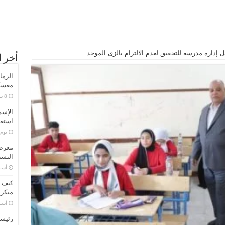
يل إدارة مدرسة للتحقيق لعدم الالتزام بالزى الموحد
أخر ا
الزما
معسكر
الإسم
استعد
‏يو
معرض 
النشر
‏أس
كيف ت
مبكر
‏أس
رئيسا