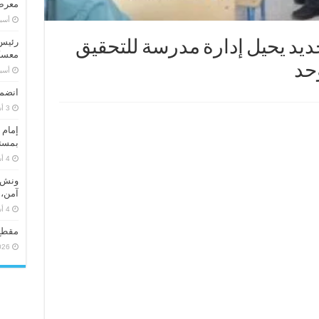
معرض 
‏أس
رئيس 
جديد يحيل إدارة مدرسة للتحقيق
معسكر
وحد
‏أس
انضما
إمام 
بمستو
ونش ر
آمن، 
مقطع
026