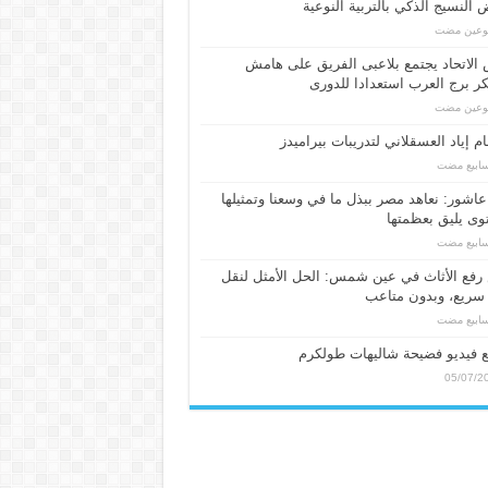
النسيج الذكي بالتربية النوعية
بوعين مضت
الاتحاد يجتمع بلاعبى الفريق على هامش
 برج العرب استعدادا للدورى
بوعين مضت
م إياد العسقلاني لتدريبات بيراميدز
عاشور: نعاهد مصر ببذل ما في وسعنا وتمثيلها
ى يليق بعظمتها
فع الأثاث في عين شمس: الحل الأمثل لنقل
سريع، وبدون متاعب
 فيديو فضيحة شاليهات طولكرم
05/07/2