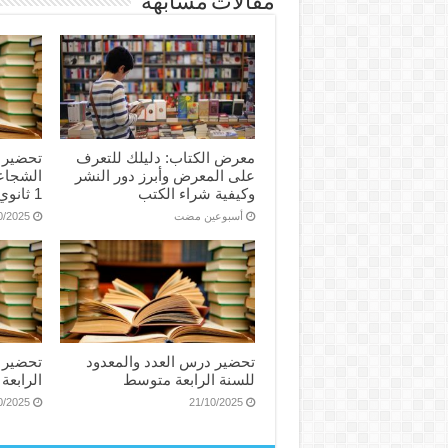
مقالات مشابهة
معرض الكتاب: دليلك للتعرف
تحضير 
على المعرض وأبرز دور النشر
الشجاع
وكيفية شراء الكتب
1 ثانوي علمي
‏أسبوعين مضت
0/2025
تحضير درس العدد والمعدود
تحضير 
للسنة الرابعة متوسط
الرابع
0/2025
21/10/2025