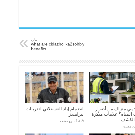
التالي
what are cidazholika2sohixy
benefits
مي منزلك من أضرار
انضمام إياد العسقلاني لتدريبات
المياه؟ علامات مبكرة
بيراميدز
الكشف
ين مضت