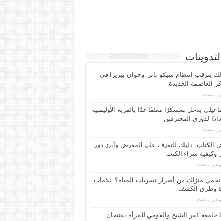
لتدوينات
لك يترقب انتظام شيكو بانزا وخوان بيزيرا في
 العاصمة الجديدة
مين مضت
اعیلی یدخل معسكرًا مغلقًا غدًا بالقرية الأوليمبية
ادًا لدوري المحترفين
مين مضت
الكتاب: دليلك للتعرف على المعرض وأبرز دور
 وكيفية شراء الكتب
بوعين مضت
حمي منزلك من أضرار تسربات المياه؟ علامات
ة وطرق الكشف
بوعين مضت
 جامعة كفر الشيخ والقومي للمرأة يفتتحان