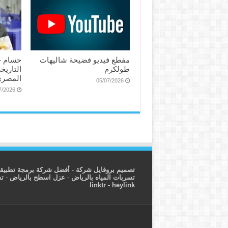
مقطع فيديو فضيحة شاليهات
حسام ح
طولكرم
التاريخ
المصري
05/07/2026
7/2026
تصميم بروفايل شركة
-
أفضل شركة برمجة تطبيق
تسربات المياه بالرياض
-
عزل اسطح بالرياض
-
ت
linktr
-
heylink