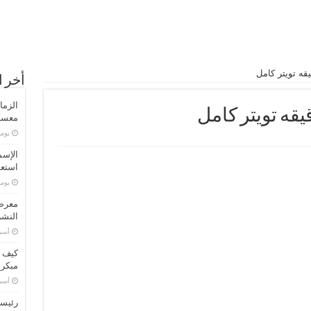
أخر ا
الزما
معسكر
‏يو
الإسم
استعد
‏يو
معرض 
النشر
‏أس
كيف ت
مبكر
‏أس
رئيسا