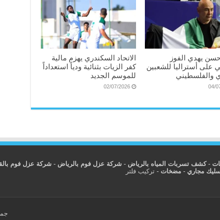
سن يهدي الفوز
الاتحاد السكندري يهزم مالية
ي على أستراليا للشعبين
كفر الزيات بثنائية ودياً استعداداً
 والفلسطيني
للموسم الجديد
02/07/2026
04/0
ات
-
كشف تسربات المياه بالرياض
-
شركة عزل فوم بالرياض
-
شركة عزل فوم بال
سليك مجاري
-
مضخات
-
تركيب فلتر
جمي