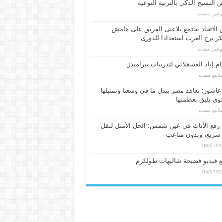
النسيج الذكي بالتربية النوعية
بوعين مضت
الاتحاد يجتمع بلاعبى الفريق على هامش
 برج العرب استعدادا للدورى
بوعين مضت
م إياد العسقلاني لتدريبات بيراميدز
عاشور: نعاهد مصر ببذل ما في وسعنا وتمثيلها
ى يليق بعظمتها
فع الأثاث في عين شمس: الحل الأمثل لنقل
سريع، وبدون متاعب
08/07/2
 فيديو فضيحة شاليهات طولكرم
05/07/2