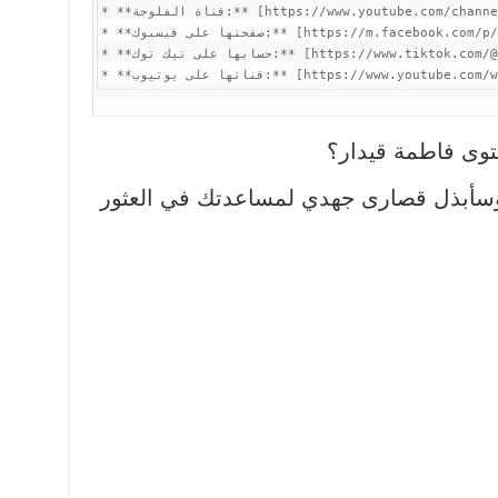
* **قناة الفلوجة:** [https://www.youtube.com/channel/UCICTBvthtTxttlNPWU1wl6A](https://www.youtube.com/channel/UCICTBvthtTxttlNPWU1wl6A)

* **صفحتها على فيسبوك:** [https://m.facebook.com/p/%D9%81%D8%A7%D8%B7%D9%85%D8%A9-%D9%82%D9%8A%D8%AF%D8%A7%D8%B1-100078367059296/](https://m.facebook.com/p/%D9%81%D8%A7%D8%B7%D9%85%D8%A9-%D9%82%D9%8A%D8%AF%D8%A7%D8%B1-100078367059296/)

* **حسابها على تيك توك:** [https://www.tiktok.com/@_fy1998/video/7280267974735416582?lang=en](https://www.tiktok.com/@_fy1998/video/7280267974735416582?lang=en)

وى فاطمة قيدار؟
 وسأبذل قصارى جهدي لمساعدتك في العثور