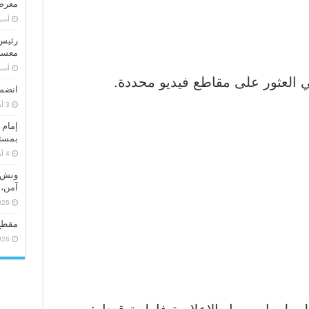
معرض 
‏أس
رئيس 
معسكر
‏أس
 العثور على مقاطع فيديو محددة.
انضما
إمام 
بمستو
ونش ر
آمن، 
026
مقطع
026