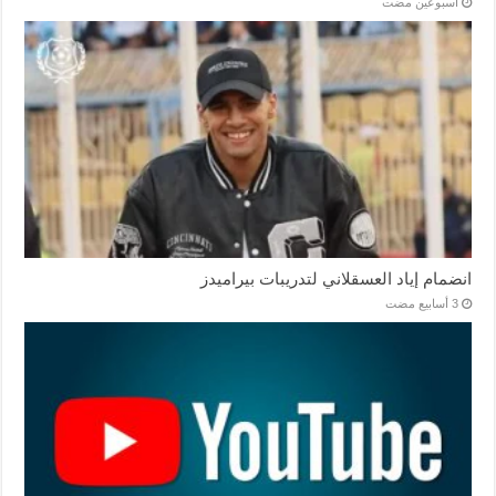
‏أسبوعين مضت
انضمام إياد العسقلاني لتدريبات بيراميدز