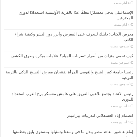
الإسماعیلی یدخل معسكرًا مغلقًا غدًا بالقرية الأوليمبية استعدادًا لدوري
المحترفين
معرض الكتاب: دليلك للتعرف على المعرض وأبرز دور النشر وكيفية شراء
الكتب
‏أسبوعين مضت
كيف تحمي منزلك من أضرار تسربات المياه؟ علامات مبكرة وطرق الكشف
‏أسبوعين مضت
رئيسا جامعة كفر الشيخ والقومي للمرأة يفتتحان معرض النسيج الذكي بالتربية
النوعية
‏أسبوعين مضت
رئيس الاتحاد يجتمع بلاعبى الفريق على هامش معسكر برج العرب استعدادا
للدورى
انضمام إياد العسقلاني لتدريبات بيراميدز
إمام عاشور: نعاهد مصر ببذل ما في وسعنا وتمثيلها بمستوى يليق بعظمتها