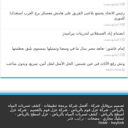
رئيس الاتحاد يجتمع بلاعبى الفريق على هامش معسكر برج العرب استعدادا
للدورى
انضمام إياد العسقلاني لتدريبات بيراميدز
إمام عاشور: نعاهد مصر ببذل ما في وسعنا وتمثيلها بمستوى يليق بعظمتها
ونش رفع الأثاث في عين شمس: الحل الأمثل لنقل آمن، سريع، وبدون متاعب
08/07/2026
تصميم بروفايل شركة
-
أفضل شركة برمجة تطبيقات
-
كشف تسربات المياه
بالرياض
-
شركة عزل فوم بالرياض
-
شركة عزل فوم بالقصيم
-
شركة عزل
اسطح بالرياض
-
كشف تسربات المياه بالرياض
-
عزل اسطح بالرياض
-
تسليك مجاري
-
مضخات
-
تركيب فلتر
linktr
-
heylink