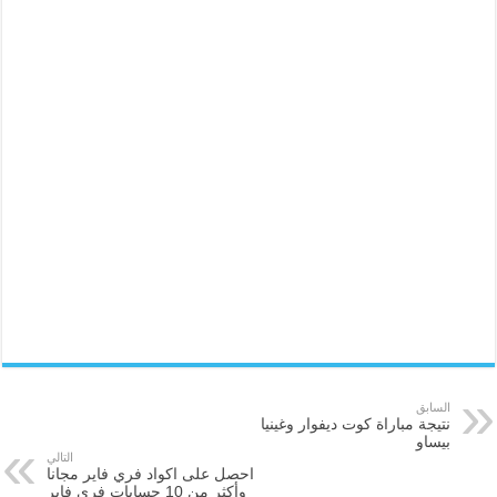
السابق
نتيجة مباراة كوت ديفوار وغينيا
بيساو
التالي
احصل على اكواد فري فاير مجانا
وأكثر من 10 حسابات فري فاير