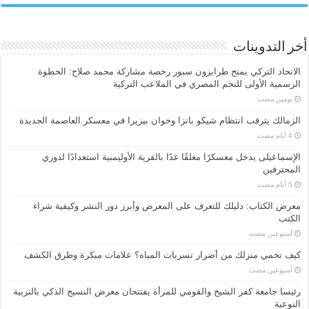
أخر التدوينات
الاتحاد التركي يمنح طرابزون سبور رخصة مشاركة محمد صلاح: الخطوة
الرسمية الأولى للنجم المصري في الملاعب التركية
‏يومين مضت
الزمالك يترقب انتظام شيكو بانزا وخوان بيزيرا في معسكر العاصمة الجديدة
الإسماعیلی یدخل معسكرًا مغلقًا غدًا بالقرية الأوليمبية استعدادًا لدوري
المحترفين
معرض الكتاب: دليلك للتعرف على المعرض وأبرز دور النشر وكيفية شراء
الكتب
‏أسبوعين مضت
كيف تحمي منزلك من أضرار تسربات المياه؟ علامات مبكرة وطرق الكشف
‏أسبوعين مضت
رئيسا جامعة كفر الشيخ والقومي للمرأة يفتتحان معرض النسيج الذكي بالتربية
النوعية