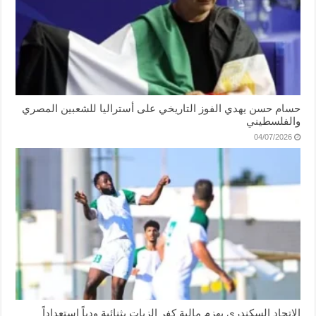
حسام حسن يهدي الفوز التاريخي على أستراليا للشعبين المصري
والفلسطيني
04/07/2026
الاتحاد السكندري يهزم مالية كفر الزيات بثنائية ودياً استعداداً