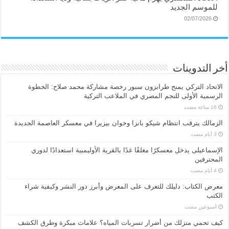
للموسم الجديد
02/07/2026
أخر التدوينات
الاتحاد التركي يمنح طرابزون سبور رخصة مشاركة محمد صلاح: الخطوة
الرسمية الأولى للنجم المصري في الملاعب التركية
الزمالك يترقب انتظام شيكو بانزا وخوان بيزيرا في معسكر العاصمة الجديدة
الإسماعیلی یدخل معسكرًا مغلقًا غدًا بالقرية الأوليمبية استعدادًا لدوري
المحترفين
معرض الكتاب: دليلك للتعرف على المعرض وأبرز دور النشر وكيفية شراء
الكتب
‏أسبوعين مضت
كيف تحمي منزلك من أضرار تسربات المياه؟ علامات مبكرة وطرق الكشف