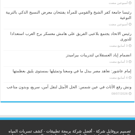
‏أسبوعين مضت
رئيسا جامعة كفر الشيخ والقومي للمرأة يفتتحان معرض النسيج الذكي بالتربية
النوعية
‏أسبوعين مضت
رئيس الاتحاد يجتمع بلاعبى الفريق على هامش معسكر برج العرب استعدادا
للدورى
انضمام إياد العسقلاني لتدريبات بيراميدز
إمام عاشور: نعاهد مصر ببذل ما في وسعنا وتمثيلها بمستوى يليق بعظمتها
ونش رفع الأثاث في عين شمس: الحل الأمثل لنقل آمن، سريع، وبدون متاعب
08/07/2026
تصميم بروفايل شركة
-
أفضل شركة برمجة تطبيقات
-
كشف تسربات المياه