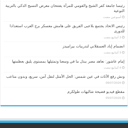
رئيسا جامعة كفر الشيخ والقومي للمرأة يفتتحان معرض النسيج الذكي بالتربية
النوعية
‏أسبوعين مضت
رئيس الاتحاد يجتمع بلاعبى الفريق على هامش معسكر برج العرب استعدادا
للدورى
انضمام إياد العسقلاني لتدريبات بيراميدز
إمام عاشور: نعاهد مصر ببذل ما في وسعنا وتمثيلها بمستوى يليق بعظمتها
ونش رفع الأثاث في عين شمس: الحل الأمثل لنقل آمن، سريع، وبدون متاعب
08/07/2026
مقطع فيديو فضيحة شاليهات طولكرم
05/07/2026