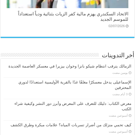
الاتحاد السكندري يهزم مالية كفر الزيات بثنائية ودياً استعداداً
للموسم الجديد
02/07/2026
أخر التدوينات
الزمالك يترقب انتظام شيكو بانزا وخوان بيزيرا في معسكر العاصمة الجديدة
‏يومين مضت
الإسماعیلی یدخل معسكرًا مغلقًا غدًا بالقرية الأوليمبية استعدادًا لدوري
المحترفين
معرض الكتاب: دليلك للتعرف على المعرض وأبرز دور النشر وكيفية شراء
الكتب
‏أسبوعين مضت
كيف تحمي منزلك من أضرار تسربات المياه؟ علامات مبكرة وطرق الكشف
‏أسبوعين مضت