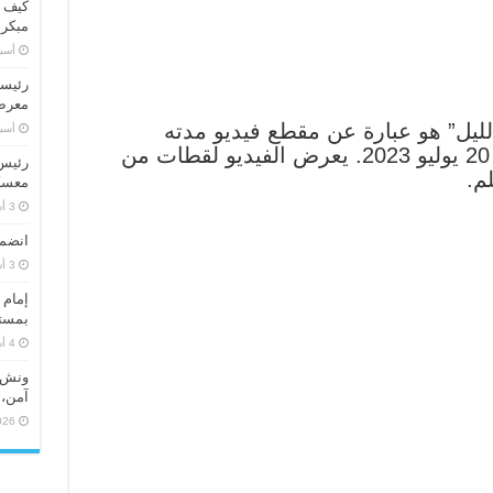
كيف ت
مبكر
‏أس
رئيسا
معرض 
الليل” هو عبارة عن مقطع فيديو مدته
‏أس
دقيقتين ونصف، تم إصداره في 20 يوليو 2023. يعرض الفيديو لقطات من
رئيس 
م.
معسكر
انضما
إمام 
بمستو
ونش ر
آمن، 
026