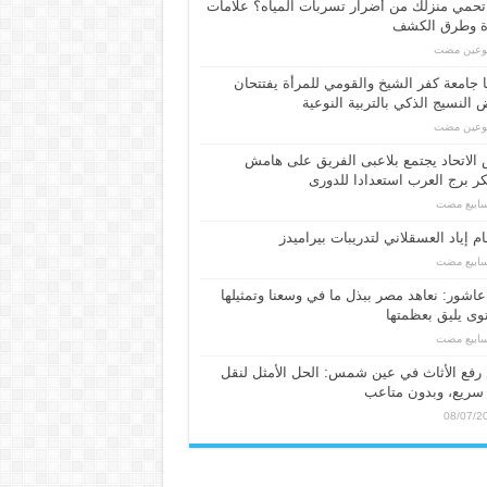
حمي منزلك من أضرار تسربات المياه؟ علامات
ة وطرق الكشف
بوعين مضت
 جامعة كفر الشيخ والقومي للمرأة يفتتحان
النسيج الذكي بالتربية النوعية
بوعين مضت
الاتحاد يجتمع بلاعبى الفريق على هامش
 برج العرب استعدادا للدورى
م إياد العسقلاني لتدريبات بيراميدز
عاشور: نعاهد مصر ببذل ما في وسعنا وتمثيلها
ى يليق بعظمتها
فع الأثاث في عين شمس: الحل الأمثل لنقل
سريع، وبدون متاعب
08/07/2