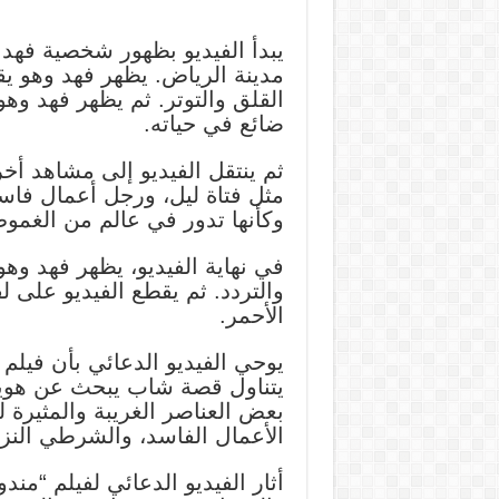
يبدأ الفيديو بظهور شخصية فه
مدينة الرياض. يظهر فهد وهو يق
القلق والتوتر. ثم يظهر فهد وه
ضائع في حياته.
ثم ينتقل الفيديو إلى مشاهد أ
مثل فتاة ليل، ورجل أعمال فا
وكأنها تدور في عالم من الغمو
في نهاية الفيديو، يظهر فهد وهو
والتردد. ثم يقطع الفيديو على ل
الأحمر.
يوحي الفيديو الدعائي بأن فيلم
يتناول قصة شاب يبحث عن هويته 
بعض العناصر الغريبة والمثيرة ل
الأعمال الفاسد، والشرطي النزي
أثار الفيديو الدعائي لفيلم “مند