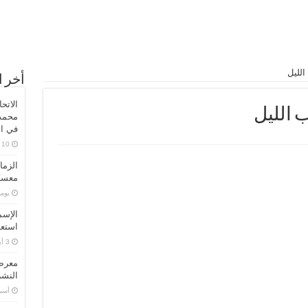
الليل
أخر ا
الاتح
 الليل
محمد 
في ال
الزما
معسكر
‏يو
الإسم
استعد
معرض 
النشر
‏أس