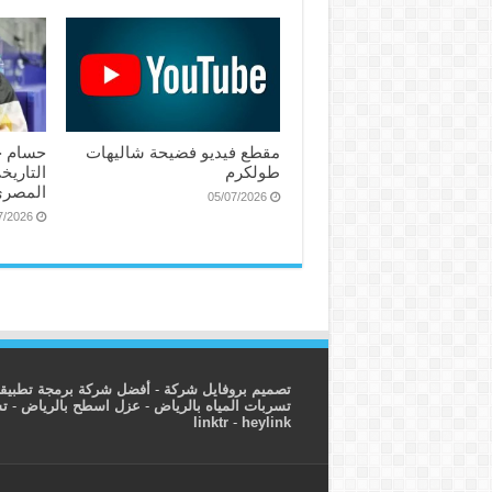
مقطع فيديو فضيحة شاليهات
حسام ح
طولكرم
التاريخ
المصري
05/07/2026
7/2026
تصميم بروفايل شركة
-
أفضل شركة برمجة تطبيق
تسربات المياه بالرياض
-
عزل اسطح بالرياض
-
ت
linktr
-
heylink