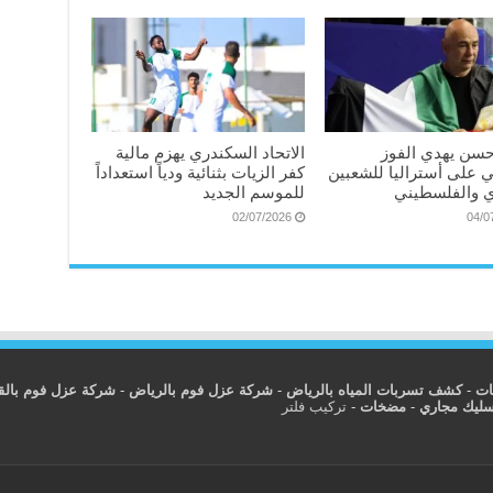
سن يهدي الفوز
الاتحاد السكندري يهزم مالية
ي على أستراليا للشعبين
كفر الزيات بثنائية ودياً استعداداً
 والفلسطيني
للموسم الجديد
02/07/2026
04/0
ات
-
كشف تسربات المياه بالرياض
-
شركة عزل فوم بالرياض
-
شركة عزل فوم بال
سليك مجاري
-
مضخات
-
تركيب فلتر