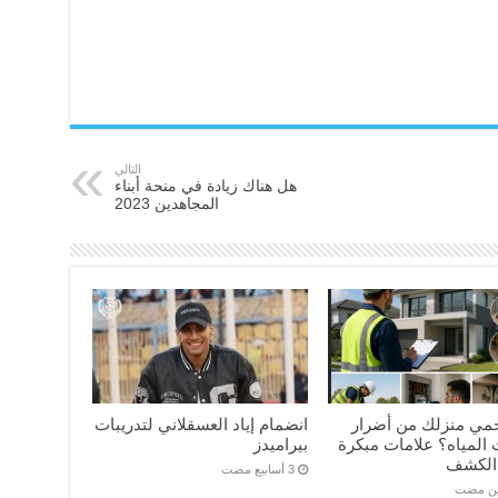
التالي
هل هناك زيادة في منحة أبناء
المجاهدين 2023
مي منزلك من أضرار
انضمام إياد العسقلاني لتدريبات
المياه؟ علامات مبكرة
بيراميدز
الكشف
ين مضت