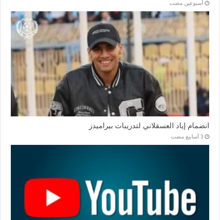
‏أسبوعين مضت
انضمام إياد العسقلاني لتدريبات بيراميدز