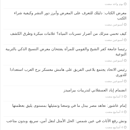
‏يوم واحد مضت
معرض الكتاب: دليلك للتعرف على المعرض وأبرز دور النشر وكيفية شراء
الكتب
‏أسبوعين مضت
كيف تحمي منزلك من أضرار تسربات المياه؟ علامات مبكرة وطرق الكشف
‏أسبوعين مضت
رئيسا جامعة كفر الشيخ والقومي للمرأة يفتتحان معرض النسيج الذكي بالتربية
النوعية
‏أسبوعين مضت
رئيس الاتحاد يجتمع بلاعبى الفريق على هامش معسكر برج العرب استعدادا
للدورى
‏أسبوعين مضت
انضمام إياد العسقلاني لتدريبات بيراميدز
إمام عاشور: نعاهد مصر ببذل ما في وسعنا وتمثيلها بمستوى يليق بعظمتها
ونش رفع الأثاث في عين شمس: الحل الأمثل لنقل آمن، سريع، وبدون متاعب