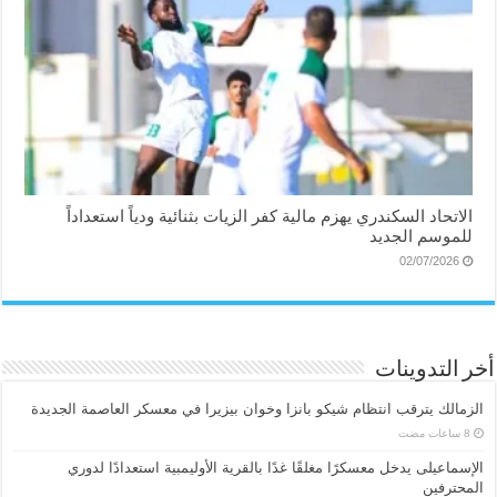
الاتحاد السكندري يهزم مالية كفر الزيات بثنائية ودياً استعداداً
للموسم الجديد
02/07/2026
أخر التدوينات
الزمالك يترقب انتظام شيكو بانزا وخوان بيزيرا في معسكر العاصمة الجديدة
الإسماعیلی یدخل معسكرًا مغلقًا غدًا بالقرية الأوليمبية استعدادًا لدوري
المحترفين