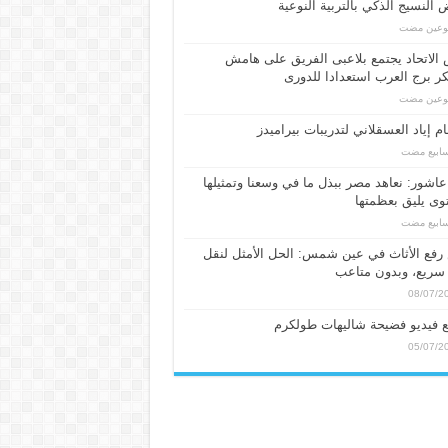
النسيج الذكي بالتربية النوعية
بوعين مضت
الاتحاد يجتمع بلاعبى الفريق على هامش
 برج العرب استعدادا للدورى
بوعين مضت
م إياد العسقلاني لتدريبات بيراميدز
عاشور: نعاهد مصر ببذل ما في وسعنا وتمثيلها
ى يليق بعظمتها
فع الأثاث في عين شمس: الحل الأمثل لنقل
سريع، وبدون متاعب
08/07/2
 فيديو فضيحة شاليهات طولكرم
05/07/2