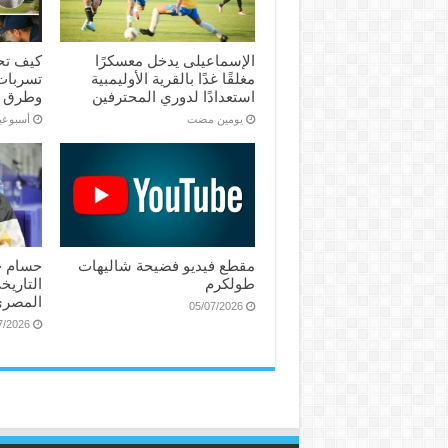
الإسماعیلی یدخل معسكرًا
كيف تح
مغلقًا غدًا بالقرية الأوليمبية
تسربات 
استعدادًا لدوري المحترفين
وطرق 
‏يومين مضت
‏أسبوع
مقطع فيديو فضيحة شاليهات
حسام ح
طولكرم
التاريخ
المصري
05/07/2026
7/2026