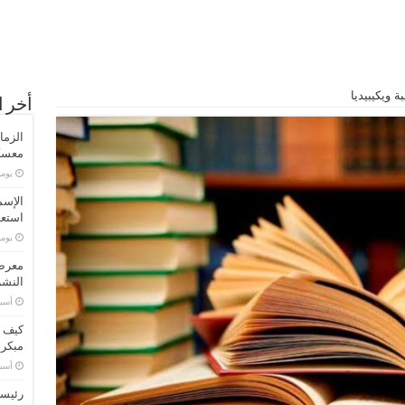
ة ويكيبيديا
أخر ا
الزما
معسكر
‏يو
الإسم
استعد
‏يو
معرض 
النشر
‏أس
كيف ت
مبكر
‏أس
رئيسا