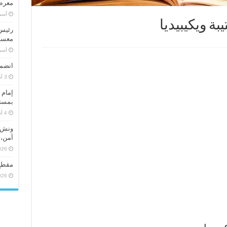
معرض 
‏أس
بة ويكيبيديا
رئيس 
معسكر
‏أس
انضما
إمام 
بمستو
ونش ر
آمن، 
026
مقطع
026