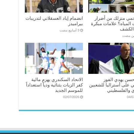
مي منزلك من أضرار
انضمام إياد العسقلاني لتدريبات
المياه؟ علامات مبكرة
بيراميدز
الكشف
ين مضت
سن يهدي الفوز
الاتحاد السكندري يهزم مالية
ي على أستراليا للشعبين
كفر الزيات بثنائية ودياً استعداداً
 والفلسطيني
للموسم الجديد
02/07/2026
04/0