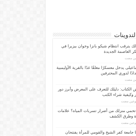
لتدوينات
لك يترقب انتظام شيكو بانزا وخوان بيزيرا في
 العاصمة الجديدة
مين مضت
اعیلی یدخل معسكرًا مغلقًا غدًا بالقرية الأوليمبية
ادًا لدوري المحترفين
مين مضت
الكتاب: دليلك للتعرف على المعرض وأبرز دور
 وكيفية شراء الكتب
بوعين مضت
حمي منزلك من أضرار تسربات المياه؟ علامات
ة وطرق الكشف
بوعين مضت
 جامعة كفر الشيخ والقومي للمرأة يفتتحان