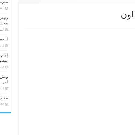
معرض 
‏أس
عاون
رئيس 
معسكر
‏أس
انضما
إمام 
بمستو
ونش ر
آمن، 
مقطع
026