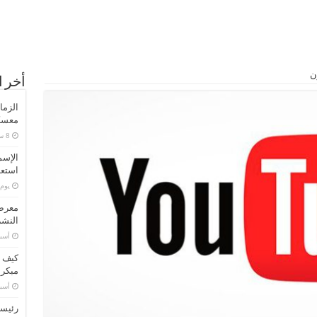
ون
أخر ا
الزما
معسكر
الإسم
استعد
‏يو
معرض 
النشر
‏أس
كيف ت
مبكر
‏أس
رئيسا