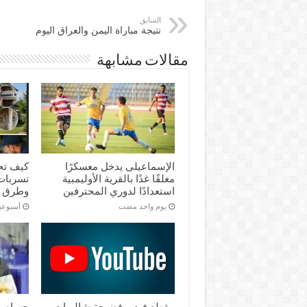
السابق
نتيجة مباراة اليمن والعراق اليوم
مقالات مشابهة
الإسماعیلی یدخل معسكرًا
كيف تح
مغلقًا غدًا بالقرية الأوليمبية
تسربات 
استعدادًا لدوري المحترفين
وطرق 
‏يوم واحد مضت
‏أسبوع
مقطع فيديو فضيحة شاليهات
حسام ح