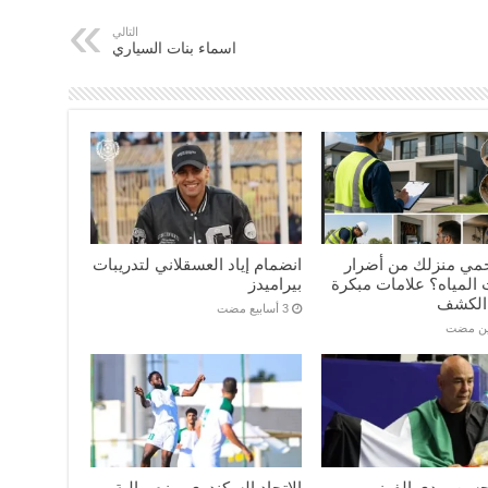
التالي
اسماء بنات السياري
مي منزلك من أضرار
انضمام إياد العسقلاني لتدريبات
المياه؟ علامات مبكرة
بيراميدز
الكشف
ين مضت
سن يهدي الفوز
الاتحاد السكندري يهزم مالية