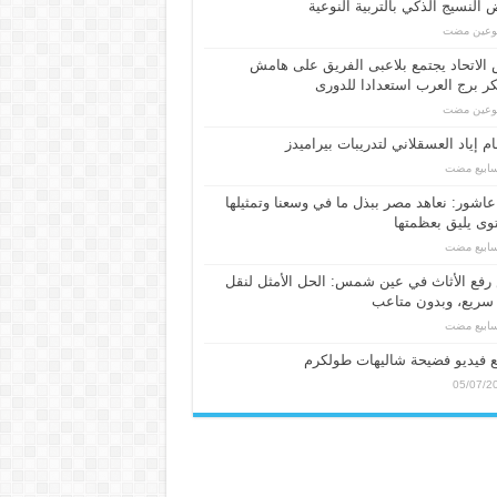
النسيج الذكي بالتربية النوعية
بوعين مضت
الاتحاد يجتمع بلاعبى الفريق على هامش
 برج العرب استعدادا للدورى
بوعين مضت
م إياد العسقلاني لتدريبات بيراميدز
عاشور: نعاهد مصر ببذل ما في وسعنا وتمثيلها
ى يليق بعظمتها
فع الأثاث في عين شمس: الحل الأمثل لنقل
سريع، وبدون متاعب
 فيديو فضيحة شاليهات طولكرم
05/07/2