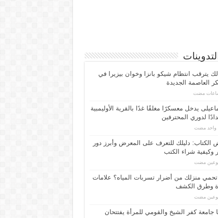
لتدوينات
لك يترقب انتظام شيكو بانزا وخوان بيزيرا في
 العاصمة الجديدة
اعیلی یدخل معسكرًا مغلقًا غدًا بالقرية الأوليمبية
ادًا لدوري المحترفين
م واحد مضت
الكتاب: دليلك للتعرف على المعرض وأبرز دور
 وكيفية شراء الكتب
بوعين مضت
حمي منزلك من أضرار تسربات المياه؟ علامات
ة وطرق الكشف
بوعين مضت
 جامعة كفر الشيخ والقومي للمرأة يفتتحان