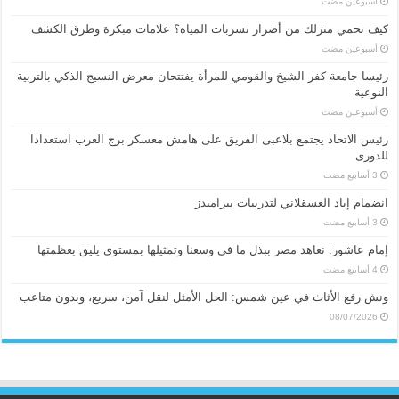
‏أسبوعين مضت
كيف تحمي منزلك من أضرار تسربات المياه؟ علامات مبكرة وطرق الكشف
‏أسبوعين مضت
رئيسا جامعة كفر الشيخ والقومي للمرأة يفتتحان معرض النسيج الذكي بالتربية
النوعية
‏أسبوعين مضت
رئيس الاتحاد يجتمع بلاعبى الفريق على هامش معسكر برج العرب استعدادا
للدورى
انضمام إياد العسقلاني لتدريبات بيراميدز
إمام عاشور: نعاهد مصر ببذل ما في وسعنا وتمثيلها بمستوى يليق بعظمتها
ونش رفع الأثاث في عين شمس: الحل الأمثل لنقل آمن، سريع، وبدون متاعب
08/07/2026