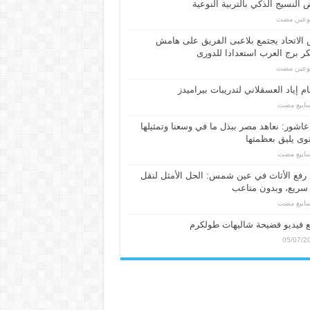
النسيج الذكي بالتربية النوعية
بوعين مضت
الاتحاد يجتمع بلاعبى الفريق على هامش
 برج العرب استعدادا للدورى
بوعين مضت
م إياد العسقلاني لتدريبات بيراميدز
عاشور: نعاهد مصر ببذل ما في وسعنا وتمثيلها
ى يليق بعظمتها
فع الأثاث في عين شمس: الحل الأمثل لنقل
سريع، وبدون متاعب
 فيديو فضيحة شاليهات طولكرم
05/07/2