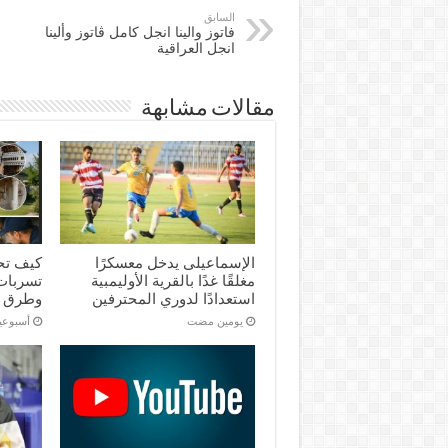
السابق
فاتوز والينا انجل كامل ڤاتوز وألينا
انجل العراقية
مقالات مشابهة
الإسماعیلی یدخل معسكرًا
كيف تح
مغلقًا غدًا بالقرية الأوليمبية
تسربات 
استعدادًا لدوري المحترفين
وطرق 
‏يومين مضت
‏أسبوع