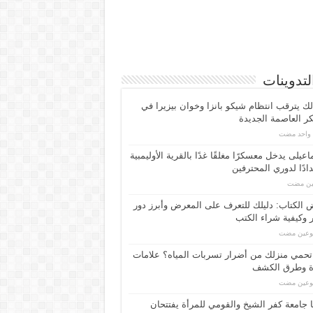
لتدوينات
لك يترقب انتظام شيكو بانزا وخوان بيزيرا في
 العاصمة الجديدة
م واحد مضت
اعیلی یدخل معسكرًا مغلقًا غدًا بالقرية الأوليمبية
ادًا لدوري المحترفين
مين مضت
الكتاب: دليلك للتعرف على المعرض وأبرز دور
 وكيفية شراء الكتب
بوعين مضت
حمي منزلك من أضرار تسربات المياه؟ علامات
ة وطرق الكشف
بوعين مضت
 جامعة كفر الشيخ والقومي للمرأة يفتتحان