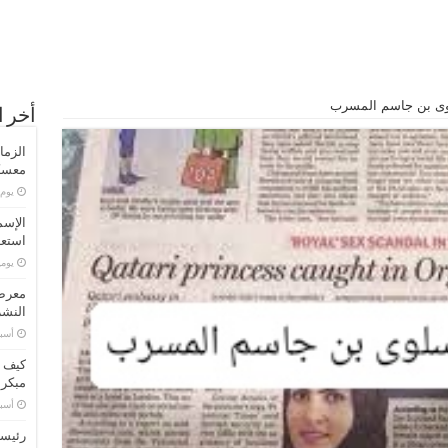
لوى بن جاسم المسرب
أخر ا
الزما
معسكر
‏يو
الإسم
استعد
‏يو
معرض 
النشر
‏أس
كيف ت
مبكر
‏أس
رئيسا