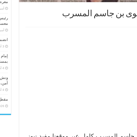
معرض 
‏أس
سلوى بن جاسم المسرب
رئيس 
معسكر
‏أس
انضما
إمام 
بمستو
ونش ر
آمن، 
مقطع
026
 جاسم المسرب كامل عبر موقعنا مفيد نيوز