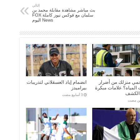
التالي
بث مباشر مشاهدة مقابلة محمد بن
سلمان مع فوكس نيوز كاملة FOX
News اليوم
مي منزلك من أضرار
انضمام إياد العسقلاني لتدريبات
المياه؟ علامات مبكرة
بيراميدز
الكشف
ين مضت