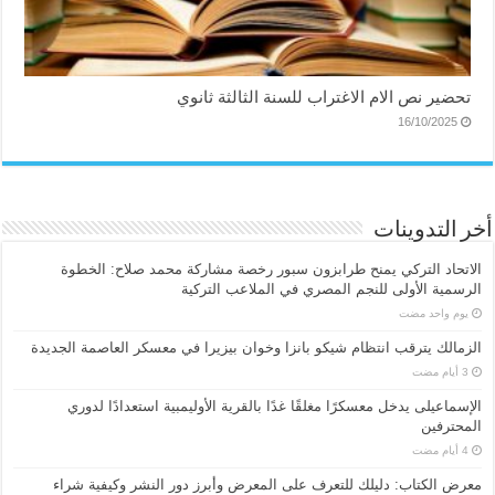
تحضير نص الام الاغتراب للسنة الثالثة ثانوي
16/10/2025
أخر التدوينات
الاتحاد التركي يمنح طرابزون سبور رخصة مشاركة محمد صلاح: الخطوة
الرسمية الأولى للنجم المصري في الملاعب التركية
‏يوم واحد مضت
الزمالك يترقب انتظام شيكو بانزا وخوان بيزيرا في معسكر العاصمة الجديدة
الإسماعیلی یدخل معسكرًا مغلقًا غدًا بالقرية الأوليمبية استعدادًا لدوري
المحترفين
معرض الكتاب: دليلك للتعرف على المعرض وأبرز دور النشر وكيفية شراء