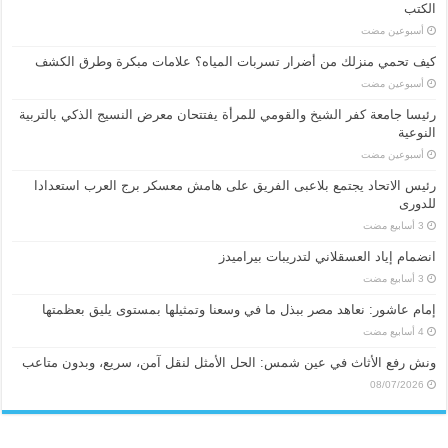
الكتب
‏أسبوعين مضت
كيف تحمي منزلك من أضرار تسربات المياه؟ علامات مبكرة وطرق الكشف
‏أسبوعين مضت
رئيسا جامعة كفر الشيخ والقومي للمرأة يفتتحان معرض النسيج الذكي بالتربية
النوعية
‏أسبوعين مضت
رئيس الاتحاد يجتمع بلاعبى الفريق على هامش معسكر برج العرب استعدادا
للدورى
انضمام إياد العسقلاني لتدريبات بيراميدز
إمام عاشور: نعاهد مصر ببذل ما في وسعنا وتمثيلها بمستوى يليق بعظمتها
ونش رفع الأثاث في عين شمس: الحل الأمثل لنقل آمن، سريع، وبدون متاعب
08/07/2026