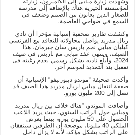
وشهدت زيارة مبابى إلى الكاميرون، زيارته
لمؤسسته الخيرية هناك بالإضافة إلى مدرسة
للصغار الذين يعانون من الصمم وضعف في
السمع في ضواحي العاصمة.
وكشفت تقارير صحفية إسبانية مؤخرا أن نادي
ريال مدريد يواصل محاولاته للتعاقد مع الفرنسي
كيليان مبابي نجم باريس سان جيرمان، هذا
الصيف، وينتهي عقد مبابي مع باريس فى صيف
2024، وأبلغ ناديه بشكل رسمي بعدم رغبته فى
تفعيل بند التمديد لموسم آخر.
وأكدت صحيفة "موندو ديبورتيفو" الإسبانية أن
صفقة انتقال مبابي لريال مدريد هذا الصيف قد
تصل إلى 200 مليون يورو.
وأضافت الموندو، "هناك خلاف بين ريال مدريد
ومبابي حول الراتب السنوي، حيث يريد اللاعب
الحصول على 50 مليون يورو، بينما يعرض
الملكي 40 مليونا، موضحة أن الطرفين سيتفقان
على الراتب بشكل مؤكد، لأنه لا يزال داخل