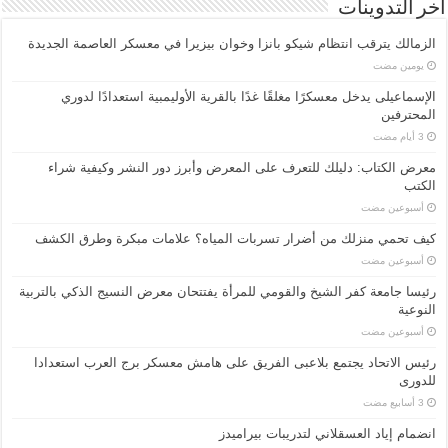
أخر التدوينات
الزمالك يترقب انتظام شيكو بانزا وخوان بيزيرا في معسكر العاصمة الجديدة
‏يومين مضت
الإسماعیلی یدخل معسكرًا مغلقًا غدًا بالقرية الأوليمبية استعدادًا لدوري
المحترفين
معرض الكتاب: دليلك للتعرف على المعرض وأبرز دور النشر وكيفية شراء
الكتب
‏أسبوعين مضت
كيف تحمي منزلك من أضرار تسربات المياه؟ علامات مبكرة وطرق الكشف
‏أسبوعين مضت
رئيسا جامعة كفر الشيخ والقومي للمرأة يفتتحان معرض النسيج الذكي بالتربية
النوعية
‏أسبوعين مضت
رئيس الاتحاد يجتمع بلاعبى الفريق على هامش معسكر برج العرب استعدادا
للدورى
انضمام إياد العسقلاني لتدريبات بيراميدز