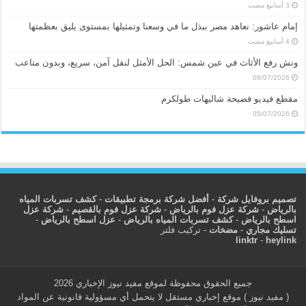
إمام عاشور: نعاهد مصر ببذل ما في وسعنا وتمثيلها بمستوى يليق بعظمتها
ونش رفع الأثاث في عين شمس: الحل الأمثل لنقل آمن، سريع، وبدون متاعب
08/07/2026
مقطع فيديو فضيحة شاليهات طولكرم
05/07/2026
تصميم بروفايل شركة
-
أفضل شركة برمجة تطبيقات
-
كشف تسربات المياه
بالرياض
-
شركة عزل فوم بالرياض
-
شركة عزل فوم بالقصيم
-
شركة عزل
اسطح بالرياض
-
كشف تسربات المياه بالرياض
-
عزل اسطح بالرياض
-
تسليك مجاري
-
مضخات
-
تركيب فلتر
linktr
-
heylink
جميع الحقوق محفوظة لموقع مفيد نيوز الإخباري 2026
( مفيد نيوز ) موقع إخباري مستقل لا يتحمل أي مسؤولية قانونية عن المواد