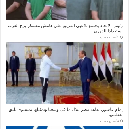
رئيس الاتحاد يجتمع بلاعبى الفريق على هامش معسكر برج العرب
استعدادا للدورى
إمام عاشور: نعاهد مصر ببذل ما في وسعنا وتمثيلها بمستوى يليق
بعظمتها