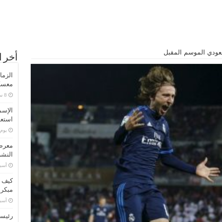
عودي الموسم المقبل
أخر ا
الزما
معسكر
الإسم
استعد
‏يو
معرض 
النشر
‏أس
كيف ت
مبكر
‏أس
رئيسا