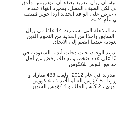
ة، أن ريال مدريد يعتقد أن مودريتش وافق
ي لكن الصيف المقبل، بمجرد انتهاء عقده،
نه عرض على الوافد الجديد أردا جولر قميصه
كان كريم بنزيما قد أنهى مسيرته المذهلة التي استمرت 14 عامًا في ريال
لسابق واحدًا من العديد من النجوم الذين
عودية عندما انضم إلى الاتحاد.
دريد الوحيد، حيث دخلت أندية السعودية في
ضًا على عقد ضخم، ومع ذلك رفض من أجل
حد مع اللوس بلانكوس.
وانضم لوكا مودريتش إلى ريال مدريد في عام 2012، ولعب 488 مباراة و
فاز بـ 23 لقباً: 5 دوري أبطال أوروبا ، 5 كؤوس العالم للأندية ، 4 كؤوس
السوبر الأوروبية ، 3 بطولات الدوري ، 2 كأس الملك و 4 كؤوس السوبر