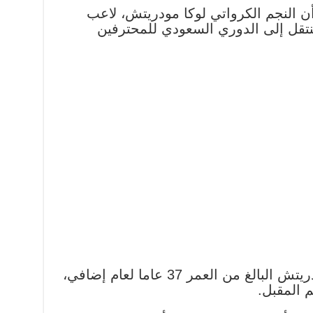
ن النجم الكرواتي لوكا مودريتش، لاعب
نتقل إلى الدوري السعودي للمحترفين
وجدد نادي ريال مدريد عقد مودريتش البالغ من العمر 37 عاما لعام إضافي،
 المقبل.