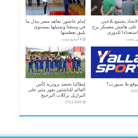
اتحاد يجتمع بلاعبى
إمام عاشور: نعاهد مصر ببذل ما
 على هامش معسكر برج
في وسعنا وتمثيلها بمستوى
ستعدادا للدورى
يليق بعظمتها
ين مضت
وقع يلا سبورت؟
إيطاليا تحصد برونزية كأس
العالم للناشئين بفوز مثير على
31/0
البرازيل بركلات الترجيح
27/11/2025