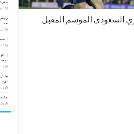
معرض 
‏أس
رئيس 
ري السعودي الموسم المقبل
معسكر
‏أس
انضما
إمام 
بمستو
ونش ر
آمن، 
مقطع
026