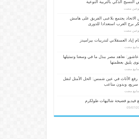
النسيج الذكي بالتربية النوعية
بوعين مضت
الاتحاد يجتمع بلاعبى الفريق على هامش
 برج العرب استعدادا للدورى
بوعين مضت
م إياد العسقلاني لتدريبات بيراميدز
عاشور: نعاهد مصر ببذل ما في وسعنا وتمثيلها
ى يليق بعظمتها
فع الأثاث في عين شمس: الحل الأمثل لنقل
سريع، وبدون متاعب
 فيديو فضيحة شاليهات طولكرم
05/07/2