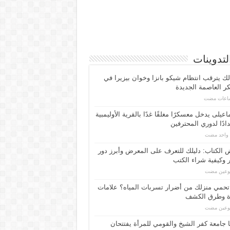
لتدوينات
لك يترقب انتظام شيكو بانزا وخوان بيزيرا في
 العاصمة الجديدة
اعیلی یدخل معسكرًا مغلقًا غدًا بالقرية الأوليمبية
ادًا لدوري المحترفين
م واحد مضت
الكتاب: دليلك للتعرف على المعرض وأبرز دور
 وكيفية شراء الكتب
بوعين مضت
حمي منزلك من أضرار تسربات المياه؟ علامات
ة وطرق الكشف
بوعين مضت
 جامعة كفر الشيخ والقومي للمرأة يفتتحان