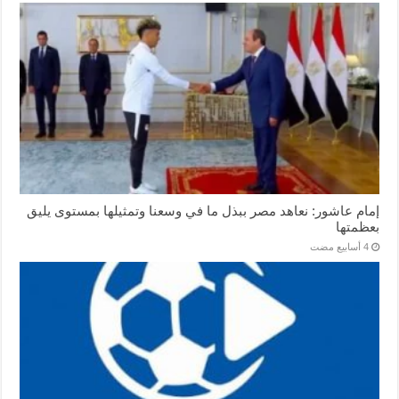
إمام عاشور: نعاهد مصر ببذل ما في وسعنا وتمثيلها بمستوى يليق
بعظمتها