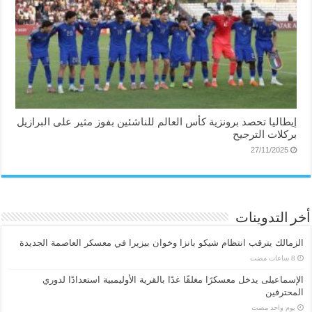
إيطاليا تحصد برونزية كأس العالم للناشئين بفوز مثير على البرازيل
بركلات الترجيح
27/11/2025
أخر التدوينات
الزمالك يترقب انتظام شيكو بانزا وخوان بيزيرا في معسكر العاصمة الجديدة
الإسماعیلی یدخل معسكرًا مغلقًا غدًا بالقرية الأوليمبية استعدادًا لدوري
المحترفين
‏يوم واحد مضت