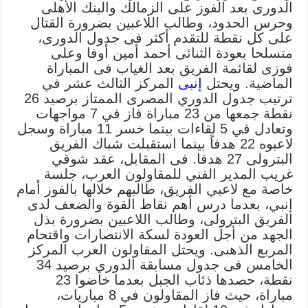
الدورى بعد الفوز على الزمالك والبنك الأهلى
وحرس الحدود، وطالب اللاعبين بضرورة القتال
على كل نقطة للتقدم أكثر فى جدول الدورى،
متسلحا بعودة الثنائى أحمد أمين أوفا وعلى
فوزى لقائمة الفريق بعد الغياب فى المباراة
الماضية. ويحتل
إنبى
المركز الثالث عشر في
ترتيب جدول الدوري المصرى الممتاز برصيد 26
نقطة جمعها من 23 مباراة فاز في 7 مواجهات
وتعادل في 5 لقاءات بينما خسر 11 مباراة وسجل
لاعبوه 22 هدفاً بينما استقبلت شباك الفريق
البترولى 27 هدفا. فى المقابل، عقد شوقي
غريب المدير الفني للمقاولون العرب، جلسة
خاصة مع لاعبي الفريق، طالبهم خلالها بالفوز أمام
إنبي، بعدما درس أهم نقاط القوة والضعف لدى
الفريق البترولى، وطالب اللاعبين بضرورة بذل
الجهد من أجل العودة لسكة الانتصارات واقتحام
المربع الذهبى. ويحتل المقاولون العرب المركز
الخامس فى جدول مسابقة الدوري برصيد 34
نقطة، حصدها ذئاب الجبل بعدما خاضوا 23
مباراة، حيث فاز المقاولون في 8 مباريات،