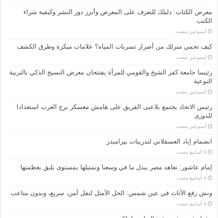
معرض الكتاب: دليلك للتعرف على المعرض وأبرز دور النشر وكيفية شراء
الكتب
‏أسبوعين مضت
كيف تحمي منزلك من أضرار تسربات المياه؟ علامات مبكرة وطرق الكشف
‏أسبوعين مضت
رئيسا جامعة كفر الشيخ والقومي للمرأة يفتتحان معرض النسيج الذكي بالتربية
النوعية
‏أسبوعين مضت
رئيس الاتحاد يجتمع بلاعبى الفريق على هامش معسكر برج العرب استعدادا
للدورى
‏أسبوعين مضت
انضمام إياد العسقلاني لتدريبات بيراميدز
إمام عاشور: نعاهد مصر ببذل ما في وسعنا وتمثيلها بمستوى يليق بعظمتها
ونش رفع الأثاث في عين شمس: الحل الأمثل لنقل آمن، سريع، وبدون متاعب