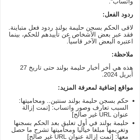
واتساب”.
ردود الفعل:
لاقى الحكم بسجن حليمة بولند ردود فعل متباينة.
فقد عبر بعض الأشخاص عن تأييدهم للحكم، بينما
اعتبره البعض الآخر قاسياً.
ملاحظة:
هذه هي أخر أخبار حليمة بولند حتى تاريخ 27
أبريل 2024.
مواقع إضافية لمعرفة المزيد:
حكم بسجن حليمة بولند سنتين.. ومحاميتها:
السبب تعارف وصور واتساب: [تمت إزالة
عنوان URL غير صالح]
حليمة بولند في أول تعليق بعد الحكم بسجنها
وتغريمها مبلغا خياليا ومحاميتها تشرح ما حصل
معها: [تمت إزالة عنوان URL غير صالح]