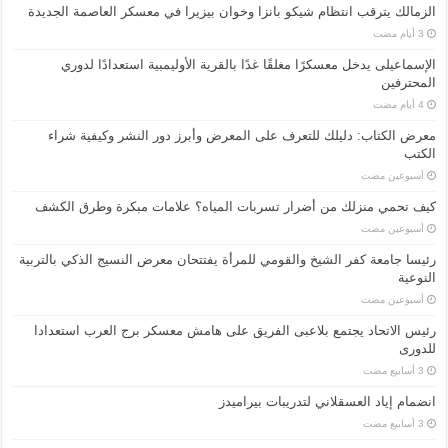
الزمالك يترقب انتظام شيكو بانزا وخوان بيزيرا في معسكر العاصمة الجديدة
الإسماعیلی یدخل معسكرًا مغلقًا غدًا بالقرية الأوليمبية استعدادًا لدوري
المحترفين
معرض الكتاب: دليلك للتعرف على المعرض وأبرز دور النشر وكيفية شراء
الكتب
‏أسبوعين مضت
كيف تحمي منزلك من أضرار تسربات المياه؟ علامات مبكرة وطرق الكشف
‏أسبوعين مضت
رئيسا جامعة كفر الشيخ والقومي للمرأة يفتتحان معرض النسيج الذكي بالتربية
النوعية
‏أسبوعين مضت
رئيس الاتحاد يجتمع بلاعبى الفريق على هامش معسكر برج العرب استعدادا
للدورى
انضمام إياد العسقلاني لتدريبات بيراميدز