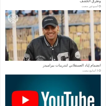
وطرق الكشف
‏أسبوعين مضت
انضمام إياد العسقلاني لتدريبات بيراميدز