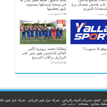
 على هامش معسكر برج
في وسعنا وتمثيلها بمستوى
ستعدادا للدورى
يليق بعظمتها
ين مضت
وقع يلا سبورت؟
إيطاليا تحصد برونزية كأس
العالم للناشئين بفوز مثير على
31/0
البرازيل بركلات الترجيح
27/11/2025
ات
-
كشف تسربات المياه بالرياض
-
شركة عزل فوم بالرياض
-
شركة عزل فوم بال
سليك مجاري
-
مضخات
-
تركيب فلتر