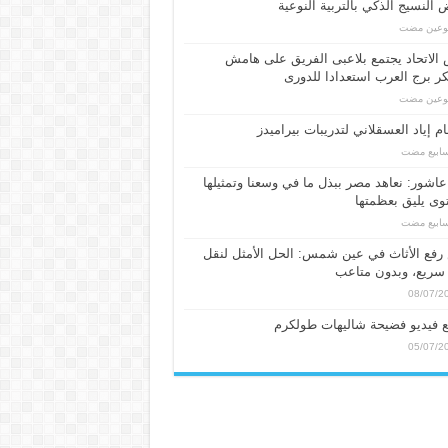
النسيج الذكي بالتربية النوعية
بوعين مضت
الاتحاد يجتمع بلاعبى الفريق على هامش
 برج العرب استعدادا للدورى
بوعين مضت
م إياد العسقلاني لتدريبات بيراميدز
عاشور: نعاهد مصر ببذل ما في وسعنا وتمثيلها
ى يليق بعظمتها
فع الأثاث في عين شمس: الحل الأمثل لنقل
سريع، وبدون متاعب
08/07/2
 فيديو فضيحة شاليهات طولكرم
05/07/2