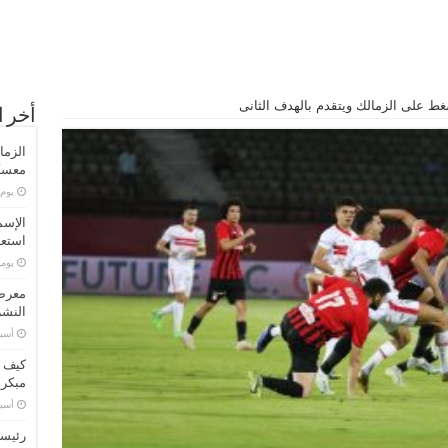
أخر ا
الزما
معسكر
‏يو
الإسم
استعد
‏يو
معرض 
النشر
‏أس
كيف ت
مبكر
‏أس
رئيسا