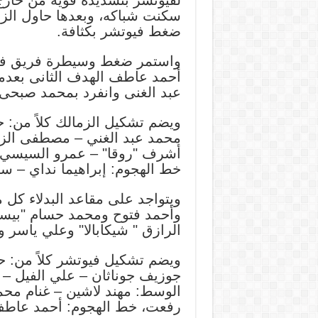
لفيوتشر بتسديدة قوية من خار
ضغط فيوتشر بكثافة.
أحمد عاطف الهدف الثانى بعدم
عبد الغنى وانفرد بمحمد صبحى.
ويضم تشكيل الزمالك كلاً من:
محمد عبد الغني – مصطفى الزن
أشرف "روقا" – عمرو السيسي – 
خط الهجوم: إبراهيما نداي – س
ويتواجد على مقاعد البدلاء كل
وأحمد فتوح ومحمد حسام "بيسو"
الرازق " شيكابالا" وعلي ياسر 
ويضم تشكيل فيوتشر كلاً من: 
جوزيف جوناثان – علي الفيل – 
الوسط: مهند لاشين – غنام محم
رفعت، خط الهجوم: أحمد عاط