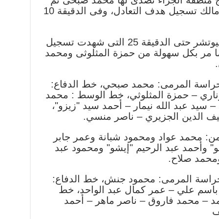
ج منطقة الجزاء تصدى لها محمد صبحى ثم
سكنت شباكه، وبعدها حاول الزمالك تسجيل هدف التعادل، وفى الدقيقة 10
واستمر ضغط وسيطرة فريق فيوتشر حتى الدقيقة 25 التى شهدت تسجيل
ا مر بكل سهولة من حمزة المثلوثى ومحمد
 حراسة المرمى: محمد صبحي، خط الدفاع:
اري – حمزة المثلوثي، خط الوسط : محمد
سيد عبد الله نيمار – أحمد سيد "زيزو"،
يف الدين الجزيري – ناصر منسي.
 من: محمد عواد ومحمود شبانة وعمر جابر
 وأحمد عبد الرحيم "إيشو" ومحمود عبد
ومحمد صلاح.
حراسة المرمى: محمود جنش، خط الدفاع:
باسم علي – عمر كمال عبد الواحد، خط
د – محمد فاروق – ناصر ماهر – أحمد
ف