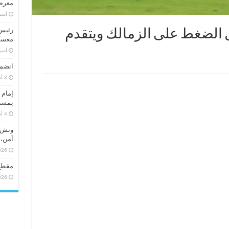
معرض 
‏أس
رئيس 
صل الضغط على الزمالك ويتقدم
معسكر
‏أس
انضما
إمام 
بمستو
ونش ر
آمن، 
026
مقطع
026