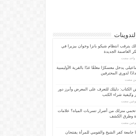
لتدوينات
لك يترقب انتظام شيكو بانزا وخوان بيزيرا في
 العاصمة الجديدة
م واحد مضت
اعیلی یدخل معسكرًا مغلقًا غدًا بالقرية الأوليمبية
ادًا لدوري المحترفين
مين مضت
الكتاب: دليلك للتعرف على المعرض وأبرز دور
 وكيفية شراء الكتب
بوعين مضت
حمي منزلك من أضرار تسربات المياه؟ علامات
ة وطرق الكشف
بوعين مضت
 جامعة كفر الشيخ والقومي للمرأة يفتتحان