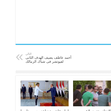
التالي
أحمد عاطف يضيف الهدف الثانى
لفيوتشر فى شباك الزمالك
اتحاد يجتمع بلاعبى
إمام عاشور: نعاهد مصر ببذل ما