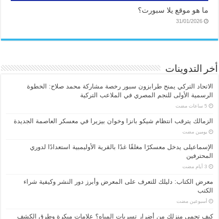
ما هو موقع يلا سبورت؟
31/01/2026
أخر التدوينات
الاتحاد التركي يمنح طرابزون سبور رخصة مشاركة محمد صلاح: الخطوة
الرسمية الأولى للنجم المصري في الملاعب التركية
الزمالك يترقب انتظام شيكو بانزا وخوان بيزيرا في معسكر العاصمة الجديدة
‏يومين مضت
الإسماعیلی یدخل معسكرًا مغلقًا غدًا بالقرية الأوليمبية استعدادًا لدوري
المحترفين
معرض الكتاب: دليلك للتعرف على المعرض وأبرز دور النشر وكيفية شراء
الكتب
‏أسبوعين مضت
كيف تحمي منزلك من أضرار تسربات المياه؟ علامات مبكرة وطرق الكشف