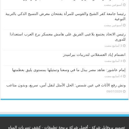
‏أسبوعين مضت
رئيسا جامعة كفر الشيخ والقومي للمرأة يفتتحان معرض النسيج الذكي بالتربية
النوعية
‏أسبوعين مضت
رئيس الاتحاد يجتمع بلاعبى الفريق على هامش معسكر برج العرب استعدادا
للدورى
انضمام إياد العسقلاني لتدريبات بيراميدز
إمام عاشور: نعاهد مصر ببذل ما في وسعنا وتمثيلها بمستوى يليق بعظمتها
ونش رفع الأثاث في عين شمس: الحل الأمثل لنقل آمن، سريع، وبدون متاعب
08/07/2026
تصميم بروفايل شركة
-
أفضل شركة برمجة تطبيقات
-
كشف تسربات المياه