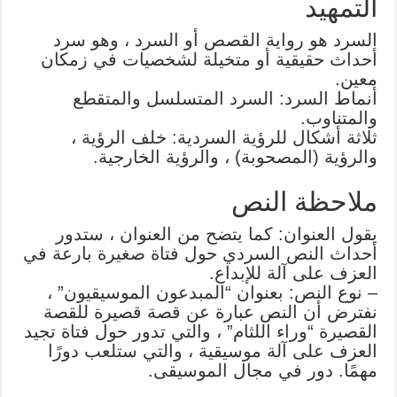
التمهيد
السرد هو رواية القصص أو السرد ، وهو سرد
أحداث حقيقية أو متخيلة لشخصيات في زمكان
معين.
أنماط السرد: السرد المتسلسل والمتقطع
والمتناوب.
ثلاثة أشكال للرؤية السردية: خلف الرؤية ،
والرؤية (المصحوبة) ، والرؤية الخارجية.
ملاحظة النص
يقول العنوان: كما يتضح من العنوان ، ستدور
أحداث النص السردي حول فتاة صغيرة بارعة في
العزف على آلة للإبداع.
– نوع النص: بعنوان “المبدعون الموسيقيون” ،
نفترض أن النص عبارة عن قصة قصيرة للقصة
القصيرة “وراء اللثام” ، والتي تدور حول فتاة تجيد
العزف على آلة موسيقية ، والتي ستلعب دورًا
مهمًا. دور في مجال الموسيقى.