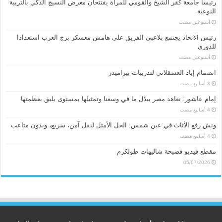
رئيسا جامعة كفر الشيخ والقومي للمرأة يفتتحان معرض النسيج الذكي بالتربية
النوعية
‏أسبوعين مضت
رئيس الاتحاد يجتمع بلاعبى الفريق على هامش معسكر برج العرب استعدادا
للدورى
‏أسبوعين مضت
انضمام إياد العسقلاني لتدريبات بيراميدز
إمام عاشور: نعاهد مصر ببذل ما في وسعنا وتمثيلها بمستوى يليق بعظمتها
ونش رفع الأثاث في عين شمس: الحل الأمثل لنقل آمن، سريع، وبدون متاعب
مقطع فيديو فضيحة شاليهات طولكرم
05/07/2026