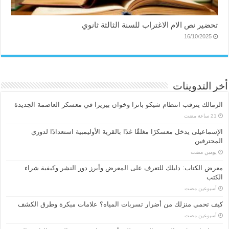
تحضير نص الام الاغتراب للسنة الثالثة ثانوي
16/10/2025
أخر التدوينات
الزمالك يترقب انتظام شيكو بانزا وخوان بيزيرا في معسكر العاصمة الجديدة
الإسماعیلی یدخل معسكرًا مغلقًا غدًا بالقرية الأوليمبية استعدادًا لدوري
المحترفين
‏يومين مضت
معرض الكتاب: دليلك للتعرف على المعرض وأبرز دور النشر وكيفية شراء
الكتب
‏أسبوعين مضت
كيف تحمي منزلك من أضرار تسربات المياه؟ علامات مبكرة وطرق الكشف
‏أسبوعين مضت