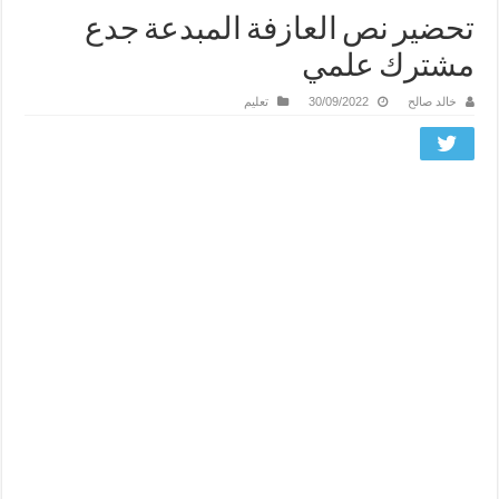
تحضير نص العازفة المبدعة جدع
مشترك علمي
خالد صالح
30/09/2022
تعليم