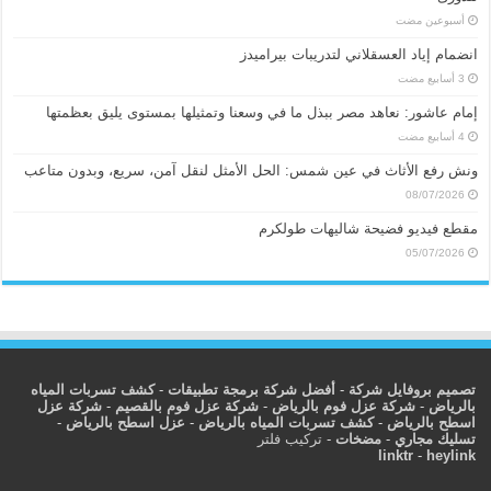
‏أسبوعين مضت
انضمام إياد العسقلاني لتدريبات بيراميدز
إمام عاشور: نعاهد مصر ببذل ما في وسعنا وتمثيلها بمستوى يليق بعظمتها
ونش رفع الأثاث في عين شمس: الحل الأمثل لنقل آمن، سريع، وبدون متاعب
08/07/2026
مقطع فيديو فضيحة شاليهات طولكرم
05/07/2026
تصميم بروفايل شركة
-
أفضل شركة برمجة تطبيقات
-
كشف تسربات المياه
بالرياض
-
شركة عزل فوم بالرياض
-
شركة عزل فوم بالقصيم
-
شركة عزل
اسطح بالرياض
-
كشف تسربات المياه بالرياض
-
عزل اسطح بالرياض
-
تسليك مجاري
-
مضخات
-
تركيب فلتر
linktr
-
heylink