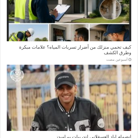
كيف تحمي منزلك من أضرار تسربات المياه؟ علامات مبكرة
وطرق الكشف
‏أسبوعين مضت
انضمام إياد العسقلاني لتدريبات بيراميدز