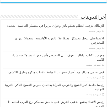
أخر التدوينات
الزمالك يترقب انتظام شيكو بانزا وخوان بيزيرا في معسكر العاصمة الجديدة
‏يومين مضت
الإسماعیلی یدخل معسكرًا مغلقًا غدًا بالقرية الأوليمبية استعدادًا لدوري
المحترفين
‏يومين مضت
معرض الكتاب: دليلك للتعرف على المعرض وأبرز دور النشر وكيفية شراء
الكتب
‏أسبوعين مضت
كيف تحمي منزلك من أضرار تسربات المياه؟ علامات مبكرة وطرق الكشف
‏أسبوعين مضت
رئيسا جامعة كفر الشيخ والقومي للمرأة يفتتحان معرض النسيج الذكي بالتربية
النوعية
‏أسبوعين مضت
رئيس الاتحاد يجتمع بلاعبى الفريق على هامش معسكر برج العرب استعدادا
للدورى